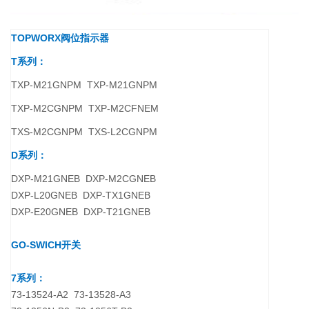
TOPWORX阀位指示器
T系列：
TXP-M21GNPM TXP-M21GNPM
TXP-M2CGNPM TXP-M2CFNEM
TXS-M2CGNPM TXS-L2CGNPM
D系列：
DXP-M21GNEB DXP-M2CGNEB
DXP-L20GNEB DXP-TX1GNEB
DXP-E20GNEB DXP-T21GNEB
GO-SWICH开关
7系列：
73-13524-A2 73-13528-A3